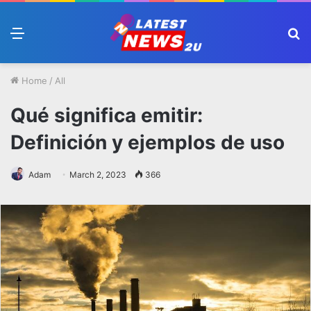
Menu
S
fo
Home
/
All
Qué significa emitir:
Definición y ejemplos de uso
Adam
March 2, 2023
366