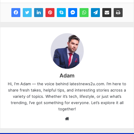
Adam
Hi, I'm Adam — the voice behind latestnews2u.com. I’m here to
share fresh takes, helpful tips, and interesting stories across a
variety of topics. Whether it’s tech, lifestyle, or just what’s
trending, I’ve got something for everyone. Let’s explore it all
together!
W
e
b