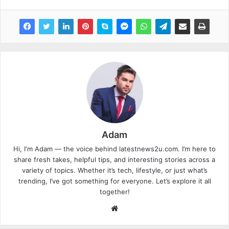
Adam
Hi, I'm Adam — the voice behind latestnews2u.com. I’m here to
share fresh takes, helpful tips, and interesting stories across a
variety of topics. Whether it’s tech, lifestyle, or just what’s
trending, I’ve got something for everyone. Let’s explore it all
together!
W
e